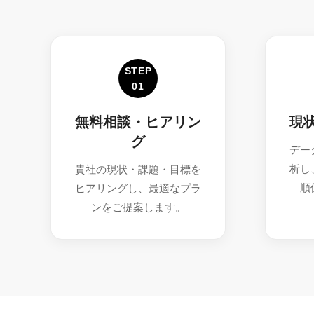
STEP
01
無料相談・ヒアリン
現
グ
デー
析し
貴社の現状・課題・目標を
順
ヒアリングし、最適なプラ
ンをご提案します。