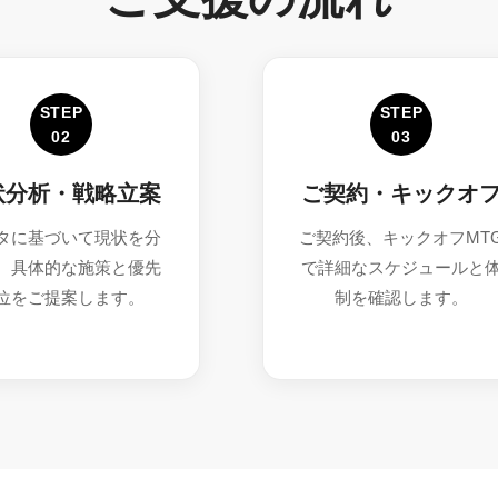
STEP
STEP
02
03
状分析・戦略立案
ご契約・キックオ
タに基づいて現状を分
ご契約後、キックオフMT
、具体的な施策と優先
で詳細なスケジュールと
位をご提案します。
制を確認します。