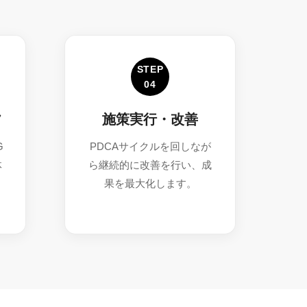
STEP
04
フ
施策実行・改善
G
PDCAサイクルを回しなが
体
ら継続的に改善を行い、成
果を最大化します。