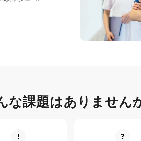
んな課題はありません
!
?