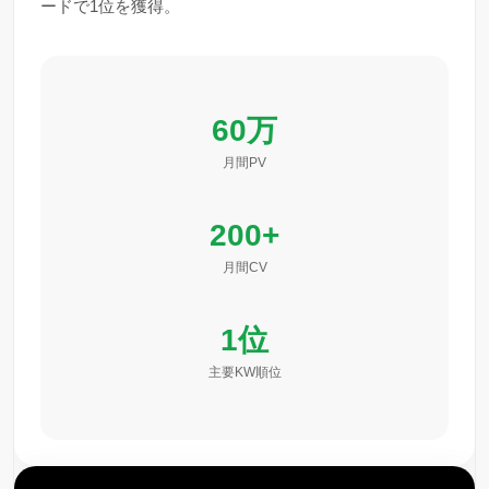
ードで1位を獲得。
60万
月間PV
200+
月間CV
1位
主要KW順位